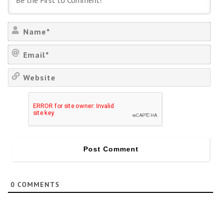
Na
Em
We
0
COMMENTS