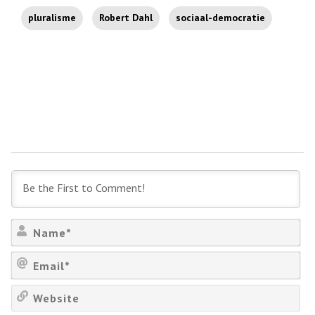
pluralisme
Robert Dahl
sociaal-democratie
Na
Em
We