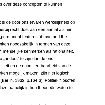
ets over deze concepten te kunnen
is de door ons ervaren werke­lijkheid op
ierbij recht doet aan een aantal als min
perma­nent fea­tures of man and the
enken nood­zakelijk in termen van deze
 men­selijke kenmerken als rationaliteit,
e „anders“ te zijn dan de ons
i­teit en de onom­keer­baar­heid van de
akken mogelijk maken, zijn niet logisch
Berlin, 1962, p.164-6). Poli­tiek filosofen
deze namelijk in hun theorieën weten te