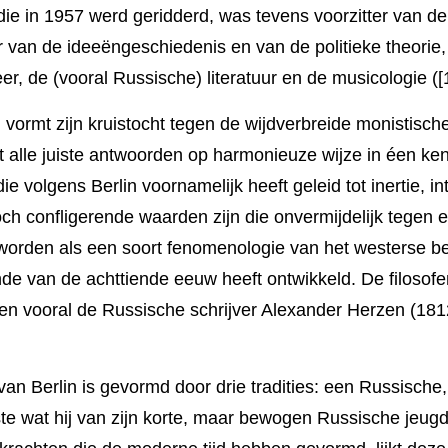
ie in 1957 werd gerid­derd, was tevens voorzit­ter van d
 van de ideeën­geschiede­nis en van de politieke theorie,
 de (vooral Russi­sche) literatuur en de musicolo­gie ([1
ormt zijn kruistocht tegen de wijdver­brei­de monistische
t alle juiste antwoorden op harmonieu­ze wijze in éen ke
 volgens Berlin voornamelijk heeft geleid tot inertie, int
ch conflige­rende waarden zijn die onvermij­delijk tegen
worden als een soort fenomeno­logie van het westerse be
inde van de achttien­de eeuw heeft ontwik­keld. De filoso
n vooral de Russi­sche schrijver Alexander Herzen (1812 
an Berlin is gevormd door drie tradities: een Russische,
ste wat hij van zijn korte, maar bewogen Russi­sche jeugd