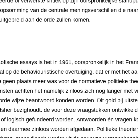
eerde of verwerk­te kritiek op zijn oorspron­ke­lijke stand
 opsom­ming van de centrale meningsverschillen die naar
uit­gebreid aan de orde zullen komen.
fische essays is het in 1961, oor­spronke­lijk in het Frans
anval op de behaviouristische overtui­ging, dat er met het
gie geen plaats meer was voor de normatieve politieke the
s­ten achtten het namelijk zinloos zich nog langer met v
oorde wijze beantwoord konden worden. Dit gold bij uit
udsher bezig­houdt: de voor deze vraagstuk­ken ont­wikkel
 of lo­gisch gefundeerd worden. Antwoorden én vragen ko
 en daar­mee zinloos worden afge­daan. Politie­ke theo­ri