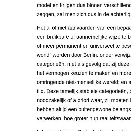
model en krijgen dus binnen verschil­le
zeggen, zal men zich dus in de achterli
Het al of niet aanvaarden van een bepaa
een bruikbare of aan­nemelijke wijze te b
of meer permanent en univer­seel te be
world“ worden door Berlin, onder verwij­
categorieën, met als gevolg dat zij deze 
het vermo­gen keuzen te maken en morele 
omringende niet-menselijke wereld; en aan
tijd. Deze tame­lijk stabiele catego­rieën
nood­zake­lijk of a priori waar, zij moete
hebben altijd een bui­tengewone belangst
ver­werken, hoe groter hun reali­teits­wa