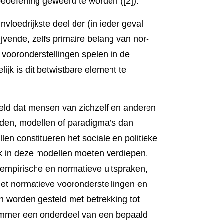
eoefe­ning geweerd te wor­den ([2]).
loedrijkste deel der (in ieder geval
ijven­de, zelfs primaire belang van nor­
vooronderstel­lingen spelen in de
ijk is dit betwistbare element te
eeld dat mensen van zichzelf en anderen
den, model­len of paradigma’s dan
en constitue­ren het sociale en politieke
jk in deze model­len moeten verdie­pen.
 empirische en normatieve uitspraken,
met normatieve vooronderstellin­gen en
n worden gesteld met betrekking tot
n, immer een onder­deel van een bepaald