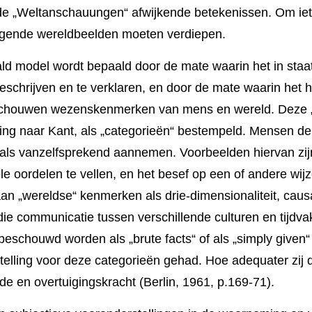
nde „Weltan­schauun­gen“ afwijkende betekenis­sen. Om i
ggende wereldbeel­den moeten verdie­pen.
ld model wordt bepaald door de mate waarin het in staat 
eschrijven en te verklaren, en door de mate waar­in het h
­schouwen wezens­kenmerken van mens en wereld. Deze „
zing naar Kant, als „categorieën“ bestem­peld. Mensen d
als van­zelfsprekend aanne­men. Voor­beelden hiervan zijn
oorde­len te vellen, en het besef op een of andere wijz
 „wereld­se“ ken­merken als drie-dimensionali­teit, causal
, die communicatie tussen verschil­lende cul­turen en tijdv
n beschouwd worden als „brute facts“ of als „simply given“ (
elling voor deze catego­rieën gehad. Hoe adequa­ter zij 
arde en overtuigingskracht (Berlin, 1961, p.169-71).