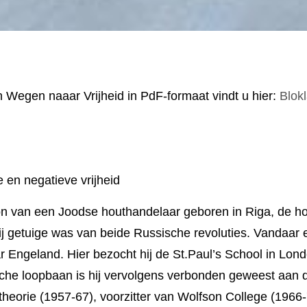
n Wegen naaar Vrijheid in PdF-formaat vindt u hier:
Blokl
e en negatieve vrijheid
on van een Joodse houthandelaar gebo­ren in Riga, de hoo
ij getuige was van beide Russische revoluties. Vandaar 
aar Engeland. Hier bezocht hij de St.Paul’s School in Lon
sche loop­baan is hij vervolgens verbonden geweest aan 
ke theorie (1957-67), voorzit­ter van Wolfson College (196