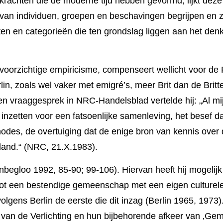
krachten die de moderne tijd hebben gevormd, lijkt deze
ie van individuen, groepen en beschavingen begrijpen en 
ten en categorieën die ten grond­slag liggen aan het d
 voorzichtige empiricisme, compen­seert wellicht voor de
lin, zoals wel vaker met emigré’s, meer Brit dan de Britt
 vraaggesprek in NRC-Handels­blad vertelde hij: „Al mi
je inzetten voor een fatsoen­lijke samenle­ving, het besef d
­des, de overtuiging dat de enige bron van kennis over d
­land.“ (NRC, 21.X.1983).
hanbegloo 1992, 85-90; 99-106). Hiervan heeft hij mogeli
t een bestendige gemeen­schap met een eigen culturele i
lgens Berlin de eerste die dit inzag (Berlin 1965, 1973). D
 van de Verlichting en hun bijbeho­rende afkeer van ‚Geme