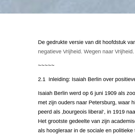
De gedrukte versie van dit hoofdstuk va
negatieve Vrijheid. Wegen naar Vrijheid.
~~~~~
2.1 Inleiding: Isaiah Berlin over positiev
Isaiah Berlin werd op 6 juni 1909 als zo
met zijn ouders naar Peters­burg, waar h
peerd als ‚bourgeois liberal‘, in 1919 n
Het grootste gedeelte van zijn academi­
als hoogleraar in de socia­le en politie­