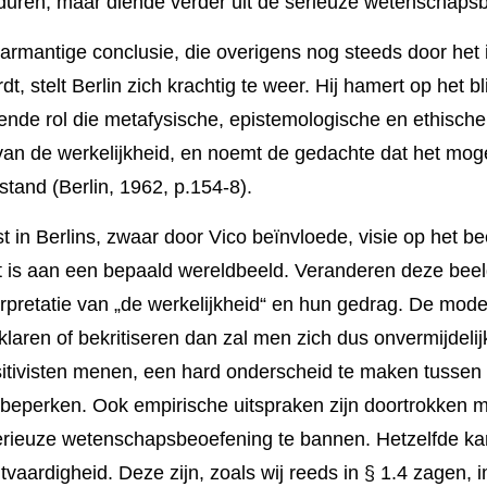
­uren, maar diende verder uit de serieuze wetenschaps­b
mantige conclusie, die overigens nog steeds door het inv
t, stelt Berlin zich krachtig te weer. Hij hamert op het bl
nde rol die metafysische, epistemolo­gische en ethische 
an de werke­lijk­heid, en noemt de gedachte dat het mogel
stand (Berlin, 1962, p.154-8).
t in Berlins, zwaar door Vico beïnvloede, visie op het b
 is aan een bepaald wereldbeeld. Verande­ren deze beel
retatie van „de werkelijk­heid“ en hun gedrag. De modell
klaren of bekritiseren dan zal men zich dus onvermijde­li
positivisten menen, een hard onderscheid te maken tussen
e beperken. Ook empirische uitspra­ken zijn doortrokken 
serieuze wetenschaps­beoefe­ning te bannen. Hetzelfde ka
ht­vaar­digheid. Deze zijn, zoals wij reeds in § 1.4 zage