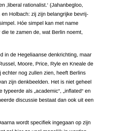
n ‚liberal rationalist.‘ (Jahanbegloo,
en Hol­bach: zij zijn belangrijke bevrij­
e simpel. Hóe simpel kan met name
 die te zamen de, wat Berlin noemt,
eid in de Hegeliaanse denkrichting, maar
 Russel, Moore, Price, Ryle en Kneale de
 echter nog zullen zien, heeft Berlins
 van zijn denk­beelden. Het is niet geheel
 ty­peer­de als „acade­mic“, „in­flated“ en
eerde dis­cussie be­staat dan ook uit een
Daarna wordt specifiek ingegaan op zijn