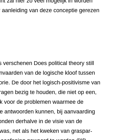
punt zal hier zo veel mogelijk in worden
 aan­leiding van deze concep­tie gerezen
 versche­nen Does political theory still
 aanvaarden van de logische kloof tussen
orie. De door het logisch-positivisme van
ragen bezig te houden, die niet op een,
stek voor de problemen waarmee de
de ant­woorden kun­nen, bij aan­vaarding
nden der­halve in de visie van de
e was, net als het kweken van graspar­