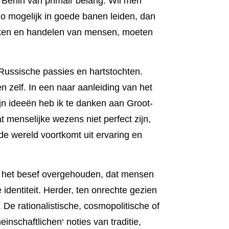
 Berlin van primair belang. Wil men
zo mogelijk in goede banen leiden, dan
enken en handelen van mensen, moeten
 Russische passies en hartstochten.
en zelf. In een naar aanleiding van het
jn ideeën heb ik te danken aan Groot-
at men­selijke wezens niet perfect zijn,
e wereld voort­komt uit erva­ring en
jk het besef overge­houden, dat mensen
dentiteit. Herder, ten onrechte gezien
e rationa­listi­sche, cosmopoli­tische of
inschaftlichen‘ noties van traditie,