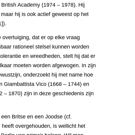
e British Academy (1974 – 1978). Hij
 maar hij is ook actief geweest op het
]).
 overtuiging, dat er op elke vraag
nbaar rationeel stelsel kunnen worden
olerantie en wreed­heden, stelt hij dat er
 elkaar moeten worden afgewogen. In zijn
wust­zijn, onderzoekt hij met name hoe
fen Giambattista Vico (1668 – 1744) en
– 1870) zijn in deze geschie­denis zijn
 een Britse en een Joodse (cf.
 heeft over­gehouden, is wellicht het