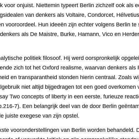
voor onjuist. Niettemin typeert Berlin zichzelf ook als ee
ingsidealen van denkers als Voltaire, Condor­cet, Hélvetius 
en vooroordeel. Hun ideeën zijn echter volgens Berlin t
 denkers als De Maistre, Burke, Hamann, Vico en Herder
lytische politiek filosoof. Hij werd oorspronkelijk opgel
kende zich tot het Oxford realisme, waarvan den­kers als
eid en transparantheid stonden hierin centraal. Zoals wij
­gebruik niet altijd bijge­dra­gen tot een goed overko­men
ay Two con­cepts of liberty in een eerste, furieu­ze reac­tie
p.216-7). Een belangrijk deel van de door Berlin geën­tam
de juiste exegese van zijn opstel.
ijkste vooronderstellingen van Berlin worden behandeld. 