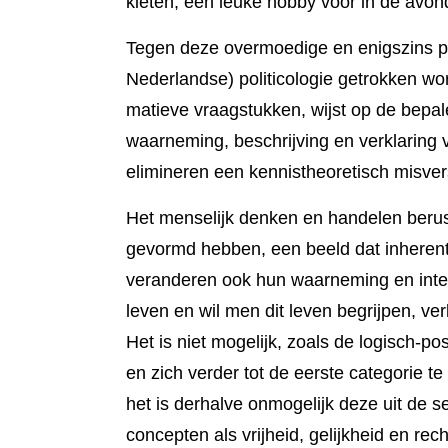
kieten, een leuke hobby voor in de avond
Tegen deze overmoedige en enigszins par
Nederlandse) politicolo­gie getrokken word
matieve vraagstukken, wijst op de bepale
waarneming, be­schrijving en verklaring v
elimine­ren een kennis­theoretisch misver
Het mense­lijk denken en handelen berus
gevormd hebben, een beeld dat inherent
veran­deren ook hun waarneming en interp
leven en wil men dit leven begrijpen, ver
Het is niet mogelijk, zoals de logisch-
en zich verder tot de eerste categorie t
het is derhalve onmogelijk deze uit de 
concepten als vrijheid, gelijkheid en rec