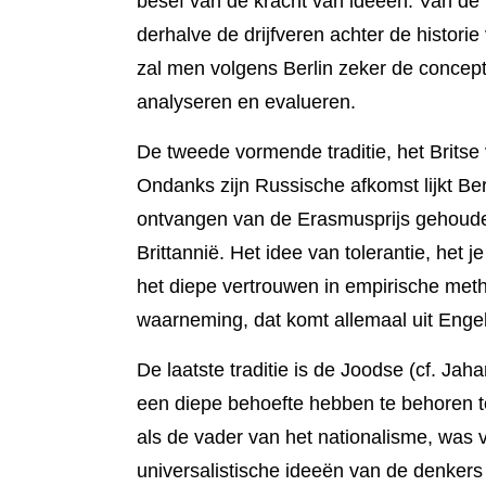
besef van de kracht van ideeën. Van de 
derhalve de drijfveren achter de histor
zal men volgens Berlin zeker de concep
analyse­ren en evalue­ren.
De tweede vormende traditie, het Britse
Ondanks zijn Rus­sische afkomst lijkt Ber
ontvangen van de Erasmusprijs gehou­den
Brittan­nië. Het idee van tolerantie, het 
het diepe vertrouwen in empirische metho
waar­neming, dat komt allemaal uit Enge
De laatste traditie is de Joodse (cf. Ja
een diepe behoefte hebben te behoren to
als de vader van het nationalis­me, was vo
universa­listische ideeën van de denkers