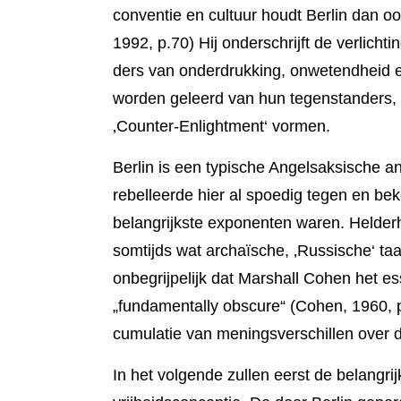
conventie en cultuur houdt Berlin dan ook 
1992, p.70) Hij onder­schrijft de verlich­t
ders van onder­druk­king, onwetendheid 
worden geleerd van hun tegenstan­ders,
‚Counter-En­lightment‘ vormen.
Berlin is een typische Angelsaksische ana
rebelleerde hier al spoedig tegen en be
belangrijkste exponenten wa­ren. Helder­h
somtijds wat archaï­sche, ‚Russische‘ taal
onbe­grij­pelijk dat Marshall Cohen het ess
„funda­mentally obscu­re“ (Cohen, 1960, 
cumula­tie van menings­ver­schillen over 
In het volgende zullen eerst de belangr