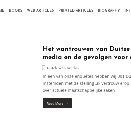
ME
BOOKS
WEB ARTICLES
PRINTED ARTICLES
BIOGRAPHY
IN
Het wantrouwen van Duitse 
media en de gevolgen voor
Dutch Web Articles
In een van onze enquêtes hebben wij 391 Dui
instemden met de stelling „ik vertrouw erop 
over actuele maatschappelijke zaken
Read More