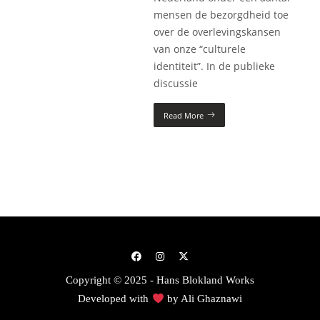
mensen de bezorgd­heid toe
over de overlevings­kansen
van onze “culturele
identiteit”. In de publie­ke
discussie
Read More
Copyright © 2025 - Hans Blokland Works
Developed with
by
Ali Ghaznawi