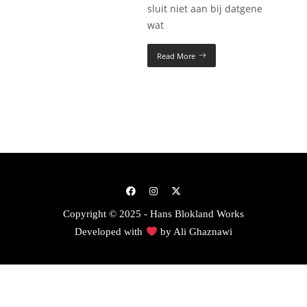
sluit niet aan bij datgene
wat
Read More
Copyright © 2025 - Hans Blokland Works
Developed with
by
Ali Ghaznawi