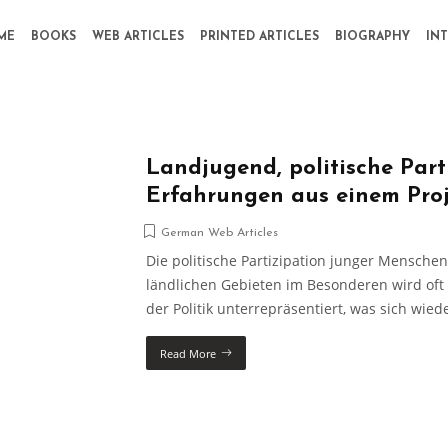
ME
BOOKS
WEB ARTICLES
PRINTED ARTICLES
BIOGRAPHY
IN
Landjugend, politische Part
Erfahrungen aus einem Pro
German Web Articles
Die politische Partizipation junger Mensche
ländlichen Gebieten im Besonderen wird oft als
der Politik unterrepräsentiert, was sich wie
Read More