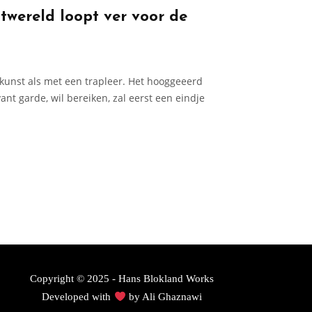
twereld loopt ver voor de
unst als met een trapleer. Het hooggeeerd
ant garde, wil bereiken, zal eerst een eindje
Copyright © 2025 - Hans Blokland Works
Developed with
by
Ali Ghaznawi