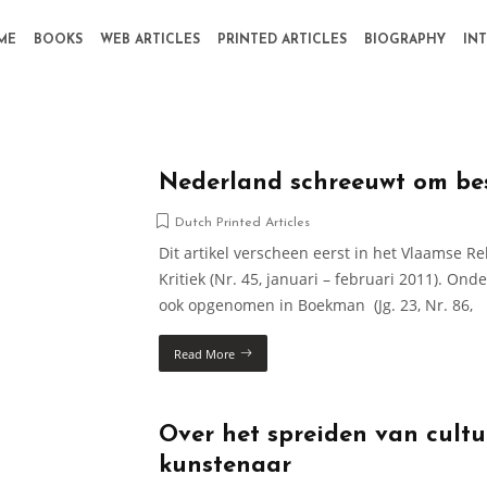
ME
BOOKS
WEB ARTICLES
PRINTED ARTICLES
BIOGRAPHY
IN
Nederland schreeuwt om be
Dutch Printed Articles
Dit artikel verscheen eerst in het Vlaamse Rek
Kritiek (Nr. 45, januari – februari 2011). On
ook opgenomen in Boekman (Jg. 23, Nr. 86,
Read More
Over het spreiden van cult
kunstenaar