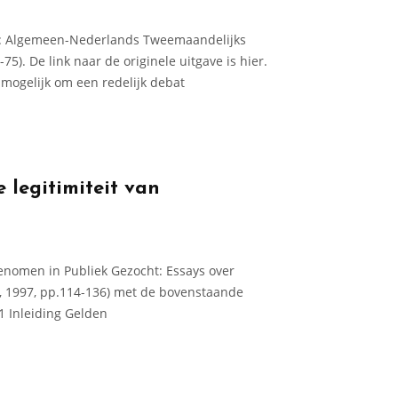
eel: Algemeen-Nederlands Tweemaandelijks
-75). De link naar de originele uitgave is hier.
nmo­gelijk om een redelijk debat
e legitimiteit van
genomen in Publiek Gezocht: Essays over
m, 1997, pp.114-136) met de bovenstaande
 1 Inleiding Gelden