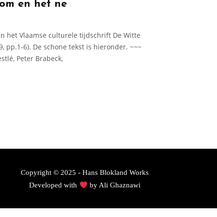
lom en het ne
in het Vlaamse culturele tijdschrift De Witte
 pp.1-6). De schone tekst is hieronder. ~~~
tlé, Peter Brabeck,
Copyright © 2025 - Hans Blokland Works
Developed with
by
Ali Ghaznawi