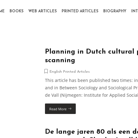
ME
BOOKS
WEB ARTICLES
PRINTED ARTICLES
BIOGRAPHY
IN
Planning in Dutch cultural 
scanning
English Printed Articles
This article has been published two times: in A
and in Between Sociology and Sociological P
de Vall (Nijmegen: Institute for Applied Socia
Read More
De lange jaren 80 als een d