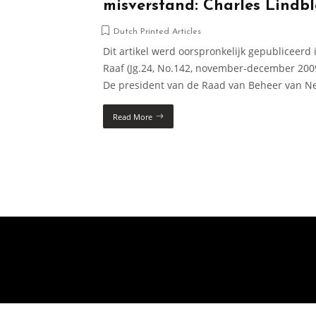
misverstand: Charles Lindb
Dutch Printed Articles
Dit artikel werd oorspronkelijk gepubliceerd 
Raaf (Jg.24, No.142, november-december 2009,
De president van de Raad van Beheer van Nes
Read More