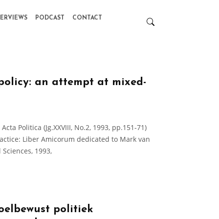
TERVIEWS
PODCAST
CONTACT
policy: an attempt at mixed-
cta Politica (Jg.XXVIII, No.2, 1993, pp.151-71)
ractice: Liber Amicorum dedicated to Mark van
l Sciences, 1993,
oelbewust politiek