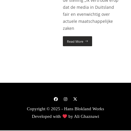
de stelling „ik vertrouw erop
dat de media in Duitsland
fair en evenwichtig over
actuele maatschappelijke
zaken
Read More
Copyright © 2025 - Hans Blokland Works
Developed with
by
Ali Ghaznawi