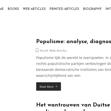
ME
BOOKS
WEB ARTICLES
PRINTED ARTICLES
BIOGRAPHY
IN
Populisme: analyse, diagno
Dutch Web Articles
Populisme lijkt de wereld te overspoelen. I
rechts-populistische partijen verkiezingen 
bestaande democratische instituties van bin
waarschijnlijkheid van een
Read More
Het wantrouwen van Duitse 