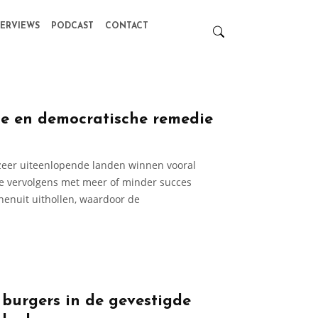
TERVIEWS
PODCAST
CONTACT
se en democratische remedie
n zeer uiteenlopende landen winnen vooral
die vervolgens met meer of minder succes
nenuit uithollen, waardoor de
burgers in de gevestigde