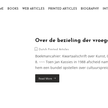
ME
BOOKS
WEB ARTICLES
PRINTED ARTICLES
BIOGRAPHY
IN
Over de bezieling der vroeg
Dutch Printed Articles
Boekmancahier: Kwartaalschrift over Kunst, O
8. ~~~ Toen Jan Kassies in 1988 afscheid na
hem een bundel opstellen over cultuur­spre
Read More